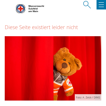
Wasserwacht
Sulzfeld
am Main
Diese Seite existiert leider nicht
Foto: A. Zelck / DRKS