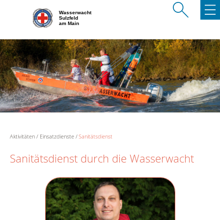
Wasserwacht
Sulzfeld
am Main
Aktivitäten
Einsatzdienste
Sanitätsdienst
Sanitätsdienst durch die Wasserwacht