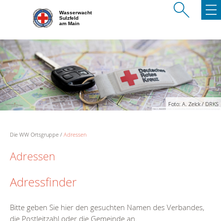
Wasserwacht
Sulzfeld
am Main
Foto: A. Zelck / DRKS
Die WW Ortsgruppe
Adressen
Adressen
Adressfinder
Bitte geben Sie hier den gesuchten Namen des Verbandes,
die Postleitzahl oder die Gemeinde an.