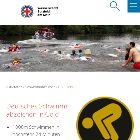
Wasserwacht
Sulzfeld
am Main
Aktivitäten
Schwimmabzeichen
DSA Gold
Deutsches Schwimm-
abzeichen in Gold
1000m Schwimmen in
höchstens 24 Minuten