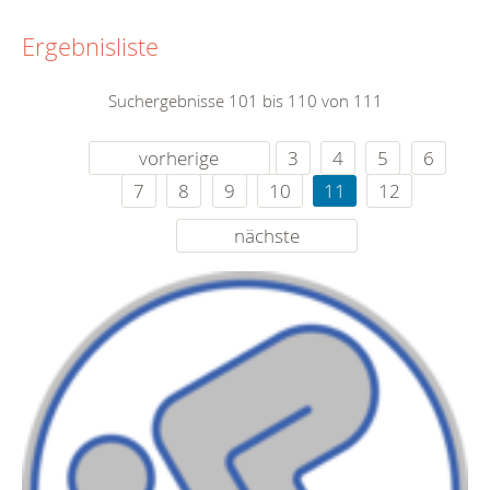
Ergebnisliste
Suchergebnisse 101 bis 110 von 111
vorherige
3
4
5
6
7
8
9
10
11
12
nächste