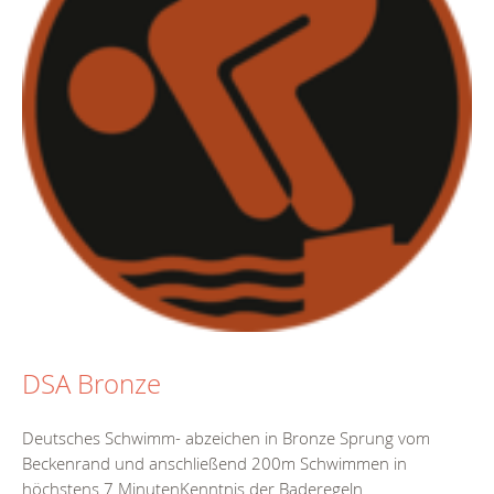
DSA Bronze
Deutsches Schwimm- abzeichen in Bronze Sprung vom
Beckenrand und anschließend 200m Schwimmen in
höchstens 7 MinutenKenntnis der Baderegeln