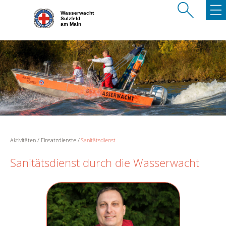
Wasserwacht
Sulzfeld
am Main
Aktivitäten
Einsatzdienste
Sanitätsdienst
Sanitätsdienst durch die Wasserwacht