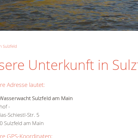
n Sulzfeld
sere Unterkunft in Sulz
re Adresse lautet:
Wasserwacht Sulzfeld am Main
hof -
as-Schiestl-Str. 5
0 Sulzfeld am Main
re GPS-Koordinaten: