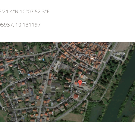
'21.4"N 10°07'52.3"E
05937, 10.131197