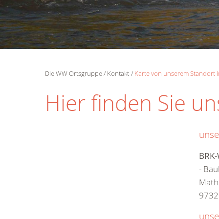
Die WW Ortsgruppe
Kontakt
Karte von unserem Standort i
Hier finden Sie un
unse
BRK-
- Bau
Mathi
9732
unse