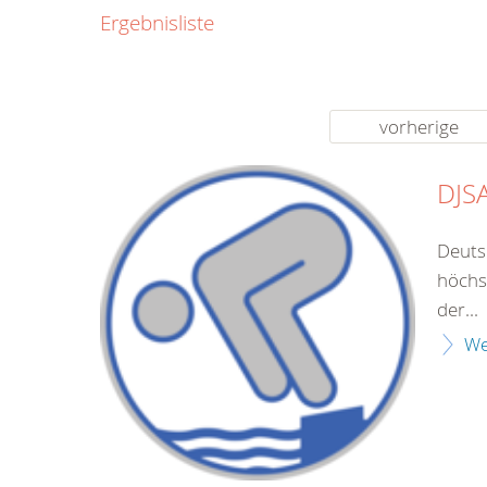
0800
Ergebnisliste
00
Infos fü
kostenf
rund um d
vorherige
DJSA
Deuts
höchs
der...
We