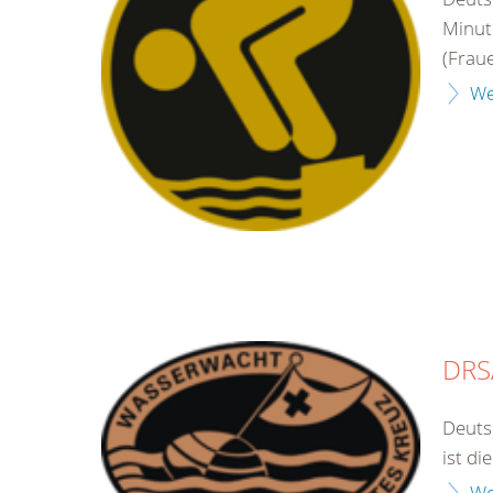
Minut
(Frau
We
DRS
Deuts
ist di
We