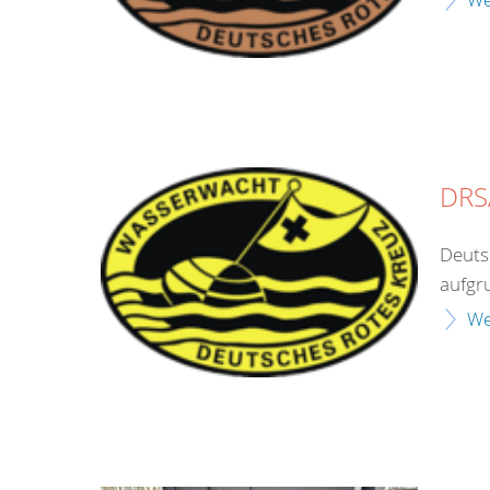
DRS
Deuts
aufgr
We