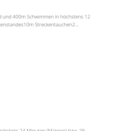
nd und 400m Schwimmen in höchstens 12
egenstandes10m Streckentauchen2...
chstens 24 Minuten (Männer) bzw. 29