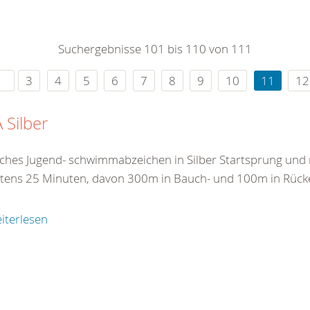
0
365
0
r Sie
Suchergebnisse 101 bis 110 von 111
rei
ie Uhr
3
4
5
6
7
8
9
10
11
12
 Silber
ches Jugend- schwimmabzeichen in Silber Startsprung un
tens 25 Minuten, davon 300m in Bauch- und 100m in Rück
iterlesen