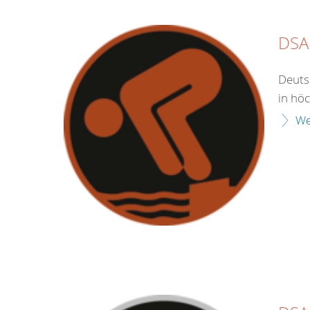
DSA
Deuts
in hö
We