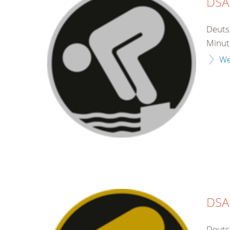
DSA 
Deuts
Minut
We
DSA
Deuts