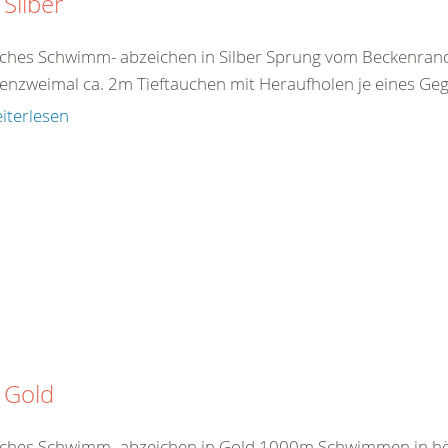
Silber
ches Schwimm- abzeichen in Silber Sprung vom Beckenra
enzweimal ca. 2m Tieftauchen mit Heraufholen je eines G
iterlesen
 Gold
ches Schwimm- abzeichen in Gold 1000m Schwimmen in hö