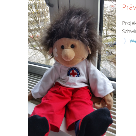
Präv
Proje
Schwi
We