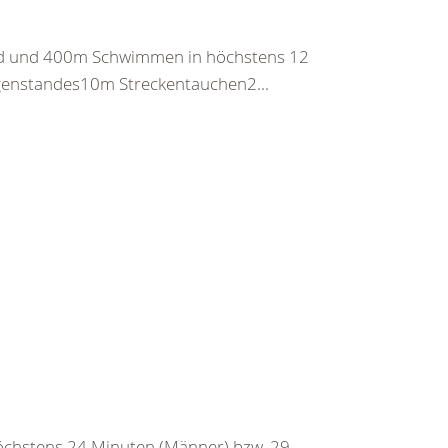
nd und 400m Schwimmen in höchstens 12
egenstandes10m Streckentauchen2...
chstens 24 Minuten (Männer) bzw. 29