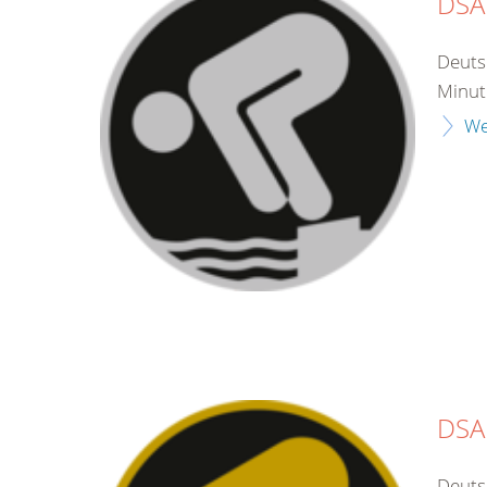
DSA 
Deuts
Minut
We
DSA
Deuts