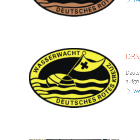
DRS
Deuts
aufgr
We