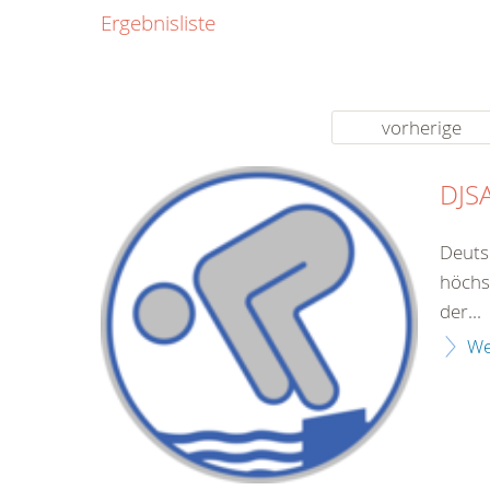
0800
Ergebnisliste
00
Infos fü
kostenf
rund um d
vorherige
DJSA
Deuts
höchs
der...
We