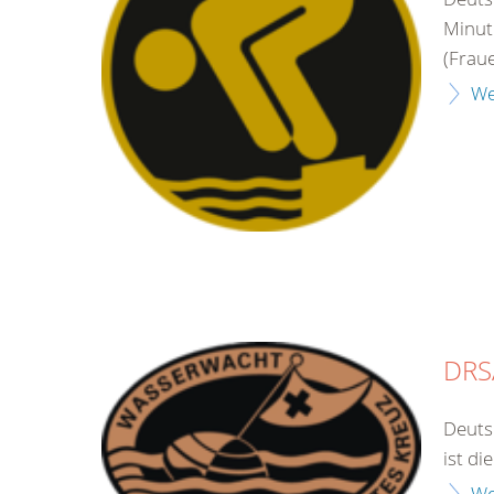
Minut
(Frau
We
DRS
Deuts
ist di
We