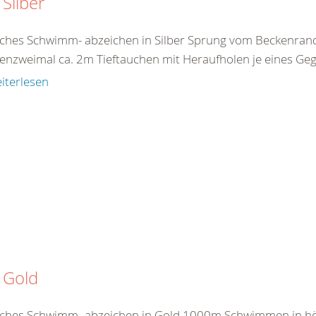
Silber
ches Schwimm- abzeichen in Silber Sprung vom Beckenra
enzweimal ca. 2m Tieftauchen mit Heraufholen je eines G
iterlesen
 Gold
ches Schwimm- abzeichen in Gold 1000m Schwimmen in hö