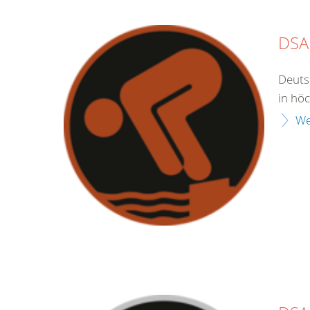
DSA
Deuts
in hö
We