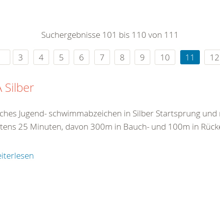
0
365
0
r Sie
Suchergebnisse 101 bis 110 von 111
rei
ie Uhr
3
4
5
6
7
8
9
10
11
12
 Silber
ches Jugend- schwimmabzeichen in Silber Startsprung un
tens 25 Minuten, davon 300m in Bauch- und 100m in Rück
iterlesen