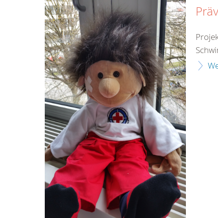
Präv
Proje
Schwi
We