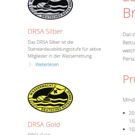
B
DRSA Silber
Das d
Rettu
Das DRSA Silber ist die
Standardausbildungsstufe für aktive
welc
Mitglieder in der Wasserrettung.
Perso
Weiterlesen
Pr
Minde
20
10
DRSA Gold
10