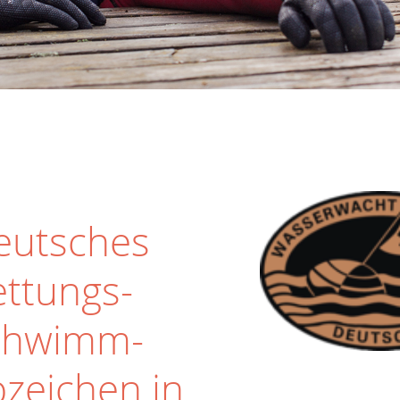
eutsches
ettungs-
chwimm-
bzeichen in