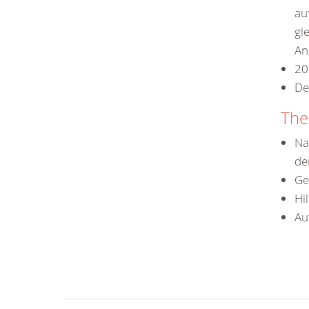
au
gl
An
20
De
The
Na
de
Ge
Hi
Au