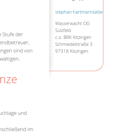
stephan.hartmann(at)wasserwacht.bay
Wasserwacht OG
Sulzfeld
 Stufe der
c.o. BRK Kitzingen
gendbetreuer,
Schmiedelstraße 3
ungen sind von
97318 Kitzingen
wältigen.
onze
uchlage und
nschließend im