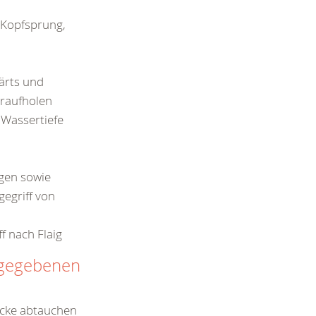
 Kopfsprung,
ärts und
eraufholen
(Wassertiefe
gen sowie
egriff von
f nach Flaig
ngegebenen
ecke abtauchen