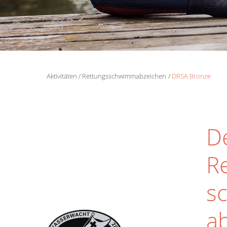
Aktivitäten
Rettungsschwimmabzeichen
DRSA Bronze
D
R
s
a