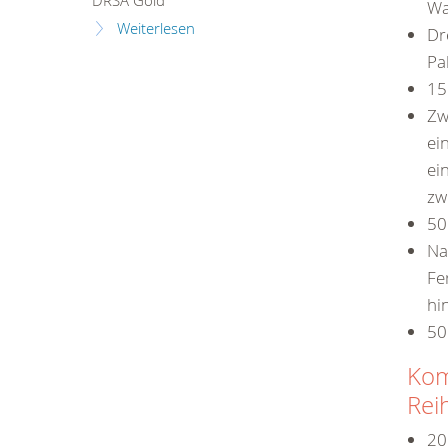
DRSA Gold
Wa
Weiterlesen
Dr
Pa
15
Zw
ei
ei
zw
50
Na
Fe
hi
50
Kom
Reih
20