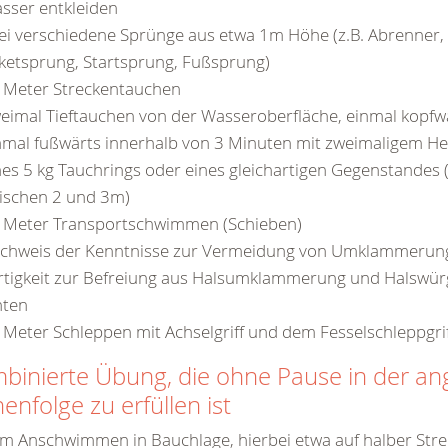
sser entkleiden
ei verschiedene Sprünge aus etwa 1m Höhe (z.B. Abrenner,
ketsprung, Startsprung, Fußsprung)
 Meter Streckentauchen
eimal Tieftauchen von der Wasseroberfläche, einmal kopfw
nmal fußwärts innerhalb von 3 Minuten mit zweimaligem H
nes 5 kg Tauchrings oder eines gleichartigen Gegenstandes 
ischen 2 und 3m)
 Meter Transportschwimmen (Schieben)
chweis der Kenntnisse zur Vermeidung von Umklammerun
rtigkeit zur Befreiung aus Halsumklammerung und Halswürg
nten
 Meter Schleppen mit Achselgriff und dem Fesselschleppgrif
binierte Übung, die ohne Pause in der a
enfolge zu erfüllen ist
m Anschwimmen in Bauchlage, hierbei etwa auf halber Str