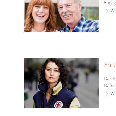
Enga
We
Ehr
Das Ba
Naturk
We