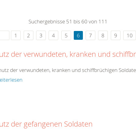
0
365
0
r Sie
Suchergebnisse 51 bis 60 von 111
rei
ie Uhr
1
2
3
4
5
6
7
8
9
10
utz der verwundeten, kranken und schiffb
hutz der verwundeten, kranken und schiffbrüchigen Soldat
eiterlesen
utz der gefangenen Soldaten