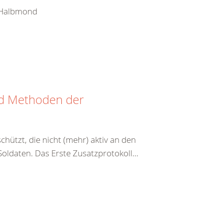
e Halbmond
nd Methoden der
hützt, die nicht (mehr) aktiv an den
ldaten. Das Erste Zusatzprotokoll...