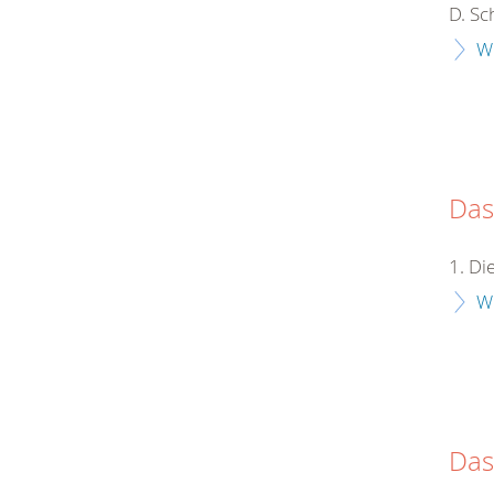
D. Sc
W
Das
1. D
W
Das