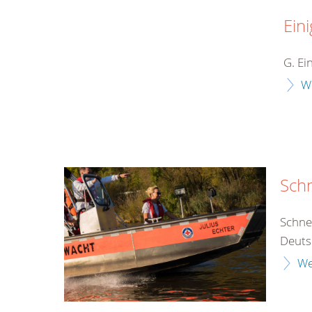
Eini
G. Ei
W
Schn
Schne
Deutsc
We