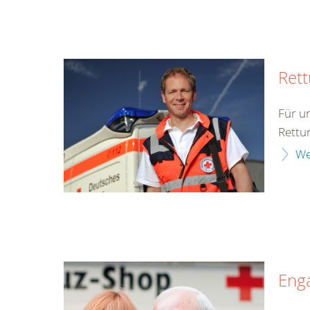
Rett
Für u
Rettu
We
Eng