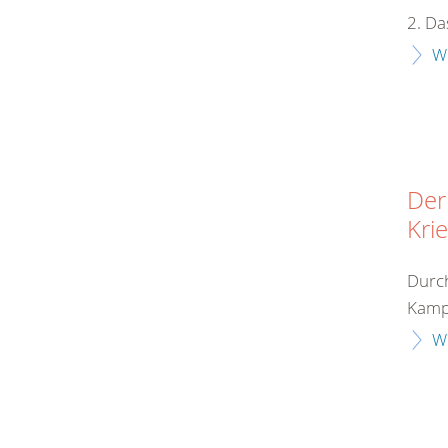
2. Da
W
Der
Kri
Durch
Kampf
W