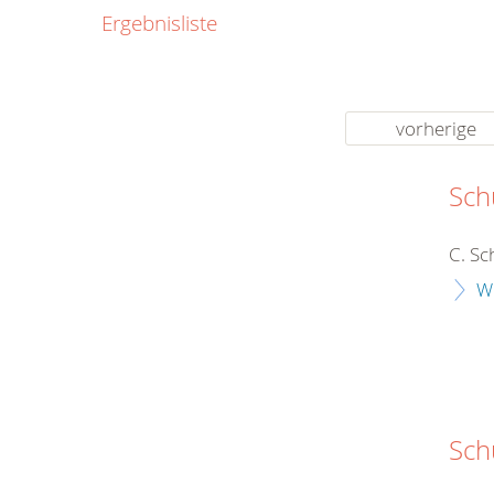
0800
Ergebnisliste
00
Infos fü
kostenf
rund um d
vorherige
Sch
C. Sc
W
Sch