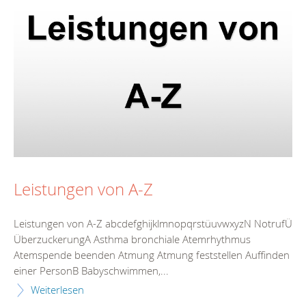
Leistungen von A-Z
Leistungen von A-Z abcdefghijklmnopqrstüuvwxyzN NotrufÜ
ÜberzuckerungA Asthma bronchiale Atemrhythmus
Atemspende beenden Atmung Atmung feststellen Auffinden
einer PersonB Babyschwimmen,...
Weiterlesen