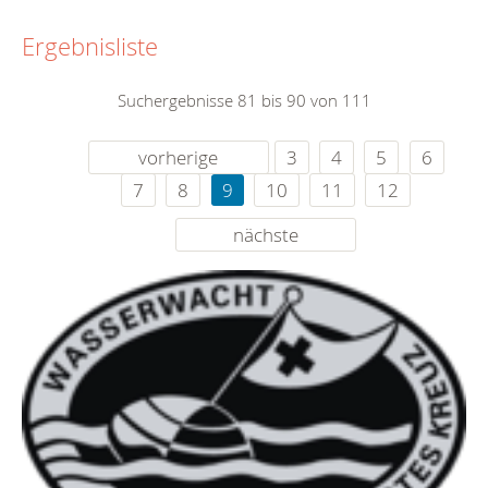
Ergebnisliste
Suchergebnisse 81 bis 90 von 111
vorherige
3
4
5
6
7
8
9
10
11
12
nächste