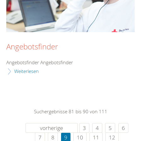
Angebotsfinder
Angebotsfinder Angebotsfinder
Weiterlesen
Suchergebnisse 81 bis 90 von 111
vorherige
3
4
5
6
7
8
9
10
11
12