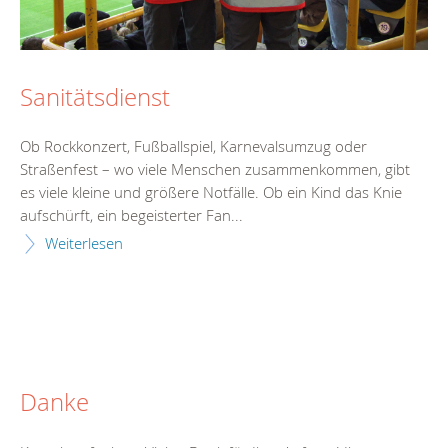
Sanitätsdienst
Ob Rockkonzert, Fußballspiel, Karnevalsumzug oder
Straßenfest – wo viele Menschen zusammenkommen, gibt
es viele kleine und größere Notfälle. Ob ein Kind das Knie
aufschürft, ein begeisterter Fan...
Weiterlesen
Danke