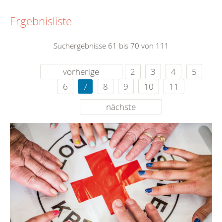
Ergebnisliste
Suchergebnisse 61 bis 70 von 111
vorherige
2
3
4
5
6
7
8
9
10
11
nächste