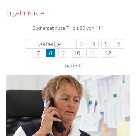
Ergebnisliste
Suchergebnisse 71 bis 80 von 111
vorherige
3
4
5
6
7
8
9
10
11
12
nächste