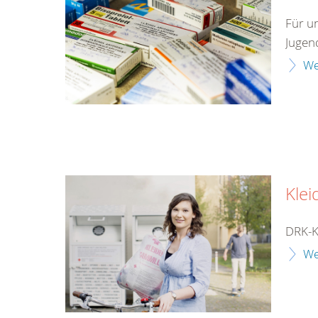
Für u
Jugen
We
Klei
DRK-K
We