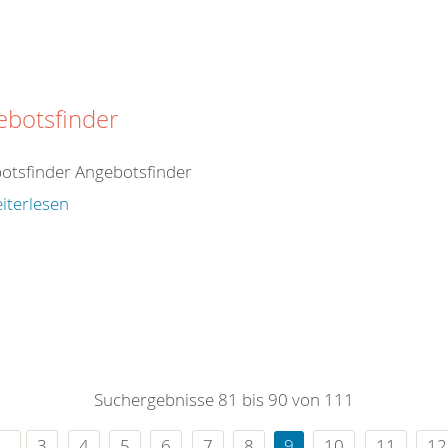
ebotsfinder
otsfinder Angebotsfinder
iterlesen
Suchergebnisse 81 bis 90 von 111
3
4
5
6
7
8
9
10
11
12