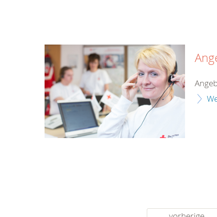
Ang
Angeb
We
vorherige