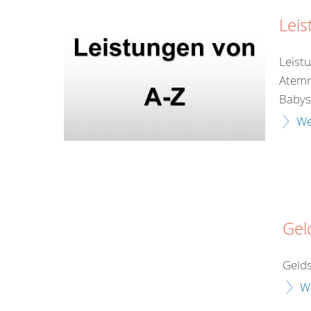
Leis
Leist
Atemr
Babys
We
Gel
Gelds
W