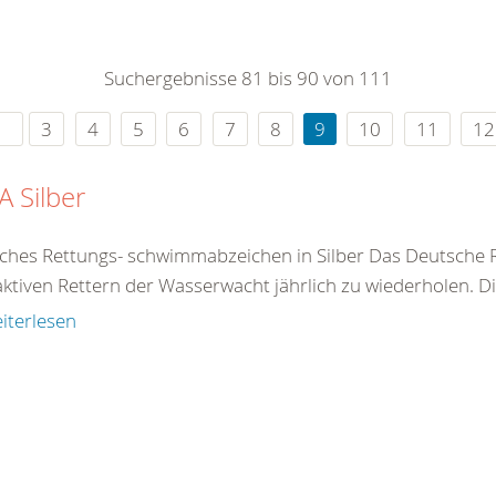
0
365
0
r Sie
Suchergebnisse 81 bis 90 von 111
rei
ie Uhr
3
4
5
6
7
8
9
10
11
12
 Silber
ches Rettungs- schwimmabzeichen in Silber Das Deutsche 
aktiven Rettern der Wasserwacht jährlich zu wiederholen. D
iterlesen