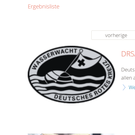
0800
Ergebnisliste
00
Infos fü
kostenf
rund um d
vorherige
DRSA
Deuts
allen 
We