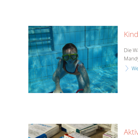
Kind
Die Wa
Mandy
We
Akti