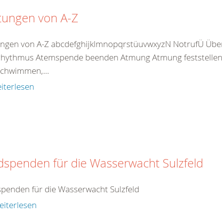
tungen von A-Z
ungen von A-Z abcdefghijklmnopqrstüuvwxyzN NotrufÜ Übe
hythmus Atemspende beenden Atmung Atmung feststellen 
chwimmen,...
iterlesen
dspenden für die Wasserwacht Sulzfeld
penden für die Wasserwacht Sulzfeld
eiterlesen