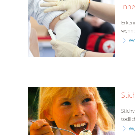
Inn
Erken
wenn:
We
Stic
Stich
tödlic
We