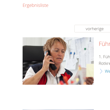
0800
Ergebnisliste
00
Infos fü
kostenf
rund um d
vorherige
Füh
1. Fü
Rotkr
We