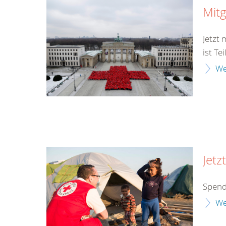
Mitg
Jetzt
ist Te
We
Jetz
Spend
We