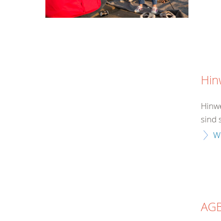
Hin
Hinwe
sind 
W
AG