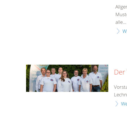
Allge
Muste
alle...
W
Der
Vorst
Lechne
We