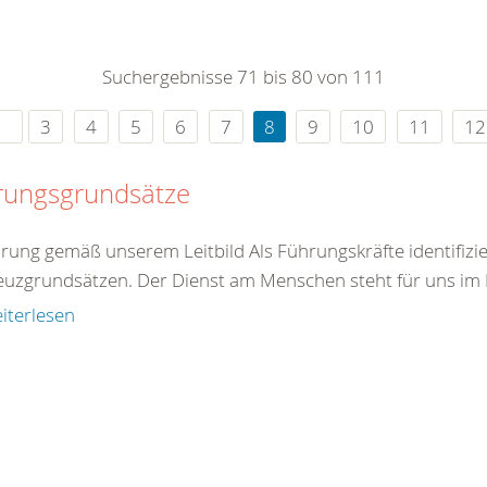
0
365
0
r Sie
Suchergebnisse 71 bis 80 von 111
rei
ie Uhr
3
4
5
6
7
8
9
10
11
12
rungsgrundsätze
hrung gemäß unserem Leitbild Als Führungskräfte identifizie
euzgrundsätzen. Der Dienst am Menschen steht für uns im Mi
iterlesen