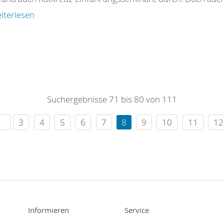
iterlesen
Suchergebnisse 71 bis 80 von 111
3
4
5
6
7
8
9
10
11
12
Informieren
Service