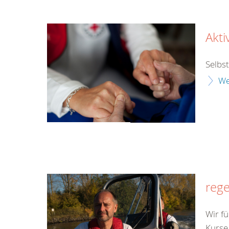
Akti
Selbs
We
rege
Wir fü
Kurse