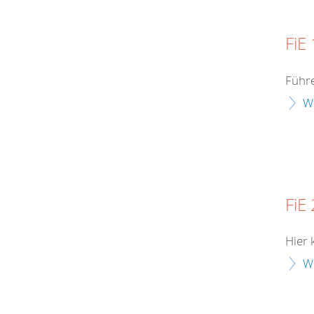
FiE 
Führe
W
FiE 
Hier 
W