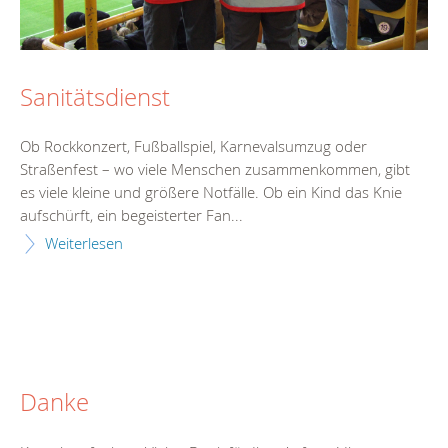
Sanitätsdienst
Ob Rockkonzert, Fußballspiel, Karnevalsumzug oder
Straßenfest – wo viele Menschen zusammenkommen, gibt
es viele kleine und größere Notfälle. Ob ein Kind das Knie
aufschürft, ein begeisterter Fan...
Weiterlesen
Danke