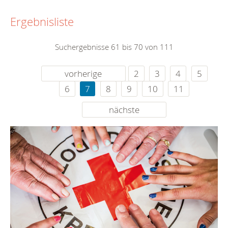
Ergebnisliste
Suchergebnisse 61 bis 70 von 111
vorherige
2
3
4
5
6
7
8
9
10
11
nächste