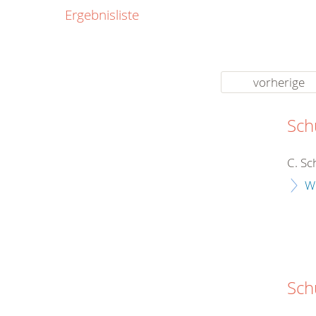
0800
Ergebnisliste
00
Infos fü
kostenf
rund um d
vorherige
Sch
C. Sc
W
Sch