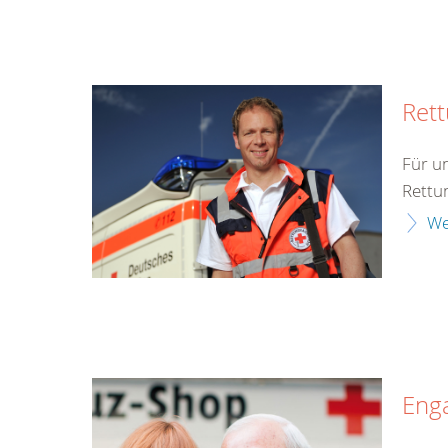
Rett
Für u
Rettu
We
Eng