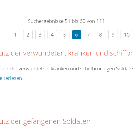
0
365
0
r Sie
Suchergebnisse 51 bis 60 von 111
rei
ie Uhr
1
2
3
4
5
6
7
8
9
10
utz der verwundeten, kranken und schiffb
hutz der verwundeten, kranken und schiffbrüchigen Soldat
eiterlesen
utz der gefangenen Soldaten