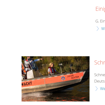
Eini
G. Ei
W
Schn
Schne
Deutsc
We