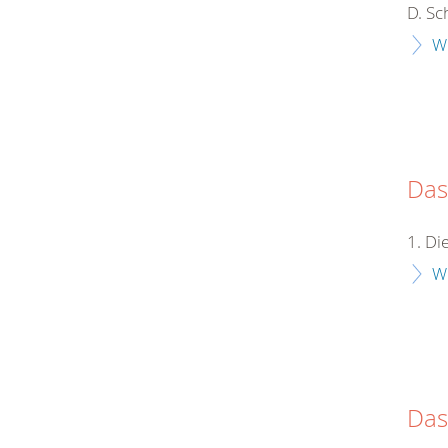
D. Sc
W
Das
1. D
W
Das