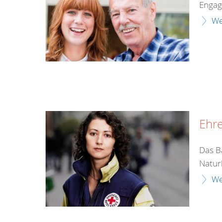
Enga
We
Ehr
Das Ba
Naturk
We