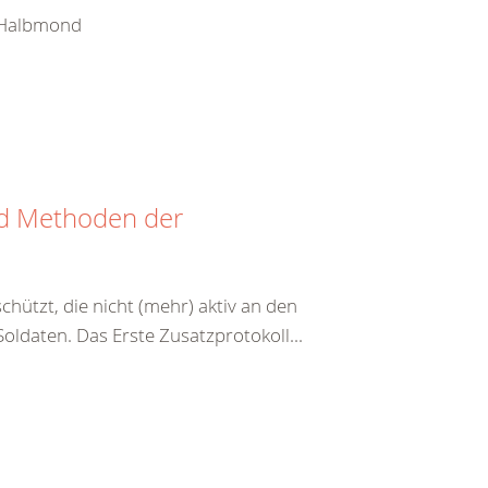
e Halbmond
nd Methoden der
hützt, die nicht (mehr) aktiv an den
ldaten. Das Erste Zusatzprotokoll...