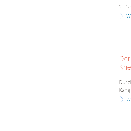
2. Da
W
Der
Kri
Durch
Kampf
W