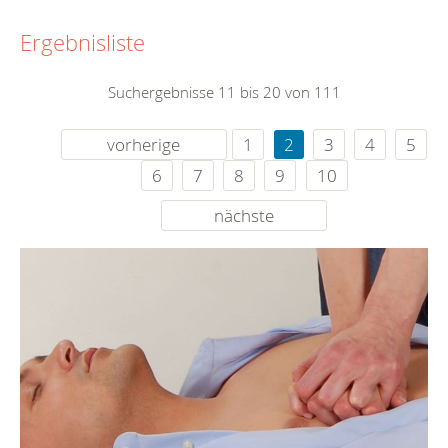
Ergebnisliste
Suchergebnisse 11 bis 20 von 111
vorherige
1
2
3
4
5
6
7
8
9
10
nächste