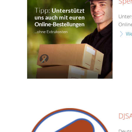
Spe
Unter
Online
We
DJS
Deuts