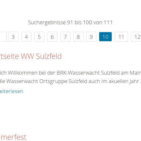
0
365
0
r Sie
Suchergebnisse 91 bis 100 von 111
rei
ie Uhr
3
4
5
6
7
8
9
10
11
12
rtseite WW Sulzfeld
ich Willkommen bei der BRK-Wasserwacht Sulzfeld am Main M
die Wasserwacht Ortsgruppe Sulzfeld auch im akuellen Jahr. S
eiterlesen
merfest