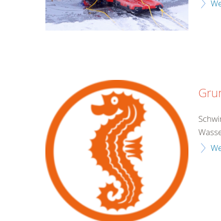
We
Gru
Schwim
Wasse
We