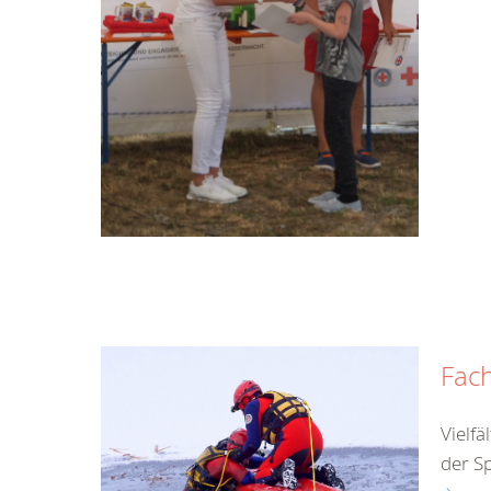
Fach
Vielf
der S