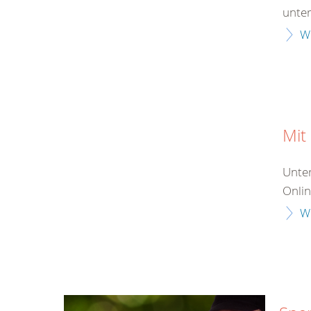
unter
W
Mit
Unter
Onlin
W