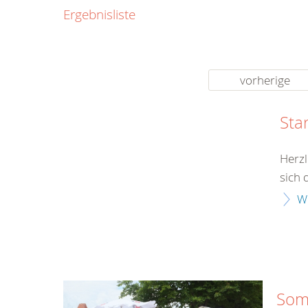
0800
Ergebnisliste
00
Infos fü
kostenf
rund um d
vorherige
Sta
Herzl
sich 
W
Som