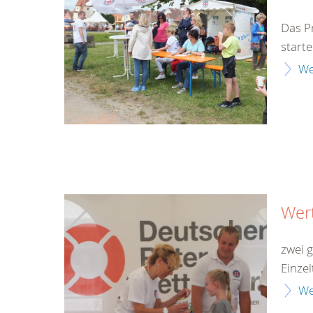
Das P
start
We
Wer
zwei 
Einze
We