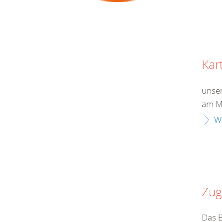
Kar
unser
am Ma
W
Zug
Das B