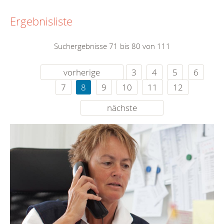
Ergebnisliste
Suchergebnisse 71 bis 80 von 111
vorherige
3
4
5
6
7
8
9
10
11
12
nächste