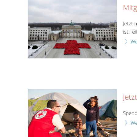
Mitg
Jetzt
ist Te
We
Jetz
Spend
We