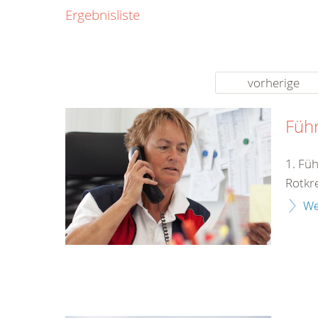
0800
Ergebnisliste
00
Infos fü
kostenf
rund um d
vorherige
Füh
1. Fü
Rotkr
We