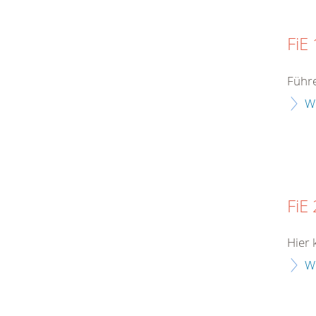
FiE 
Führe
W
FiE 
Hier 
W