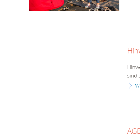
Hin
Hinwe
sind 
W
AG