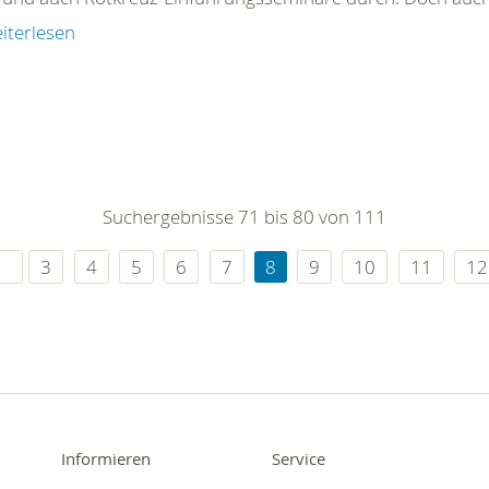
iterlesen
Suchergebnisse 71 bis 80 von 111
3
4
5
6
7
8
9
10
11
12
Informieren
Service