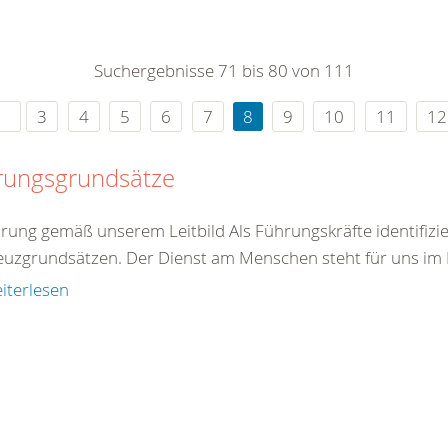
0
365
0
r Sie
Suchergebnisse 71 bis 80 von 111
rei
ie Uhr
3
4
5
6
7
8
9
10
11
12
rungsgrundsätze
hrung gemäß unserem Leitbild Als Führungskräfte identifizie
euzgrundsätzen. Der Dienst am Menschen steht für uns im Mi
iterlesen