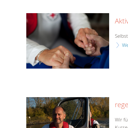
Akti
Selbs
We
rege
Wir fü
Kurse