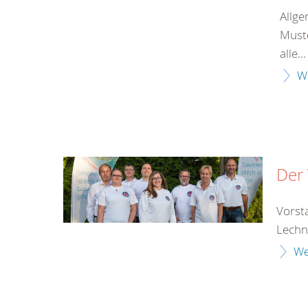
Allge
Muste
alle...
W
Der
Vorst
Lechne
We