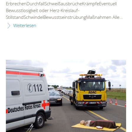
ErbrechenDurchfallSchweißausbrücheKrämpfeEventuell
Bewusstlosigkeit oder Herz-Kreislauf-
StillstandSchwindelBewusstseinstrübungMaßnahmen Alle...
Weiterlesen