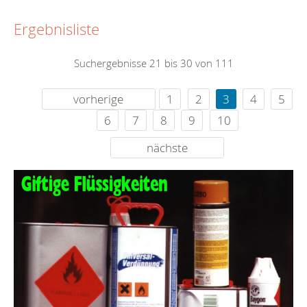
Ergebnisliste
Suchergebnisse 21 bis 30 von 111
vorherige
1
2
3
4
5
6
7
8
9
10
nächste