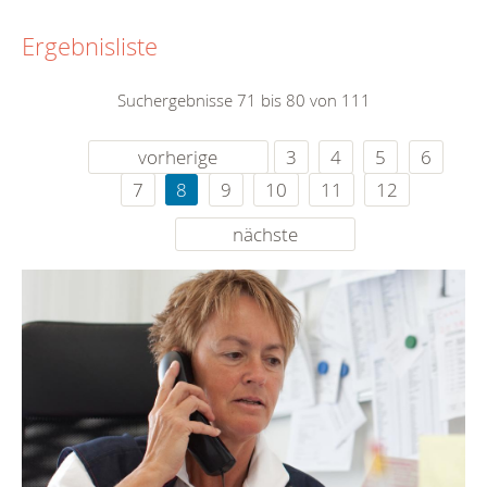
Ergebnisliste
Suchergebnisse 71 bis 80 von 111
vorherige
3
4
5
6
7
8
9
10
11
12
nächste