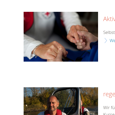
Akti
Selbs
We
rege
Wir fü
Kurse