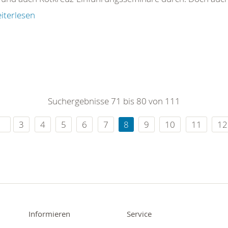
iterlesen
Suchergebnisse 71 bis 80 von 111
3
4
5
6
7
8
9
10
11
12
Informieren
Service