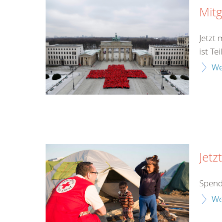
Mitg
Jetzt
ist Te
We
Jetz
Spend
We