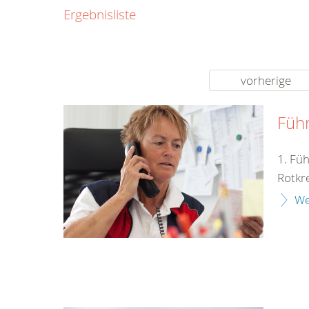
0800
Ergebnisliste
00
Infos fü
kostenf
rund um d
vorherige
Füh
1. Fü
Rotkr
We