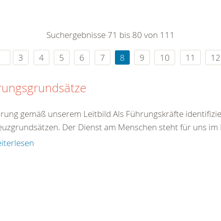
0
365
0
r Sie
Suchergebnisse 71 bis 80 von 111
rei
ie Uhr
3
4
5
6
7
8
9
10
11
12
rungsgrundsätze
hrung gemäß unserem Leitbild Als Führungskräfte identifizie
euzgrundsätzen. Der Dienst am Menschen steht für uns im Mi
iterlesen