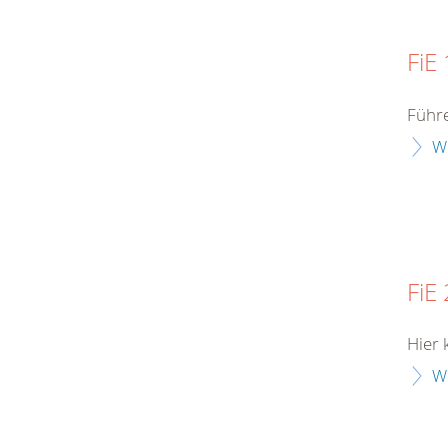
FiE 
Führe
W
FiE 
Hier 
W