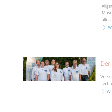
Allge
Muste
alle...
W
Der
Vorst
Lechne
We