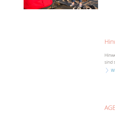
Hin
Hinwe
sind 
W
AG