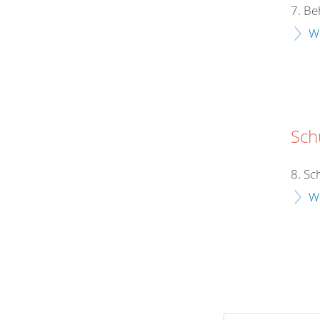
7. Be
W
Schu
8. Sc
W