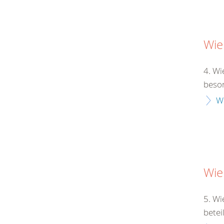
Wie
4. Wi
beson
W
Wie
5. Wi
betei