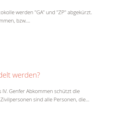
kolle werden "GA" und "ZP" abgekürzt.
mmen, bzw....
delt werden?
s IV. Genfer Abkommen schützt die
vilpersonen sind alle Personen, die...