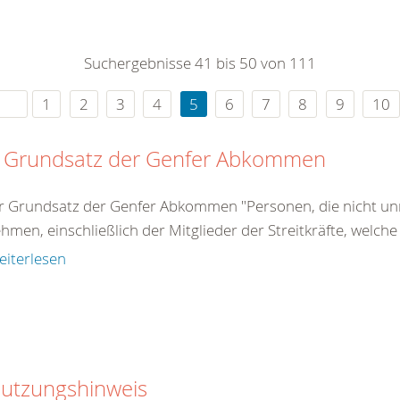
0
365
0
r Sie
Suchergebnisse 41 bis 50 von 111
rei
ie Uhr
1
2
3
4
5
6
7
8
9
10
 Grundsatz der Genfer Abkommen
r Grundsatz der Genfer Abkommen "Personen, die nicht unm
ehmen, einschließlich der Mitglieder der Streitkräfte, welche
eiterlesen
utzungshinweis