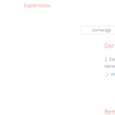
0800
Ergebnisliste
00
Infos fü
kostenf
rund um d
vorherige
Der
2. De
teiln
W
Ben