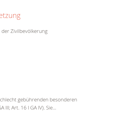
setzung
 der Zivilbevölkerung
eschlecht gebührenden besonderen
III; Art. 16 I GA IV). Sie...