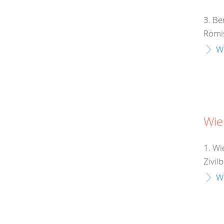
3. Be
Römis
W
Wie
1. Wi
Zivil
W