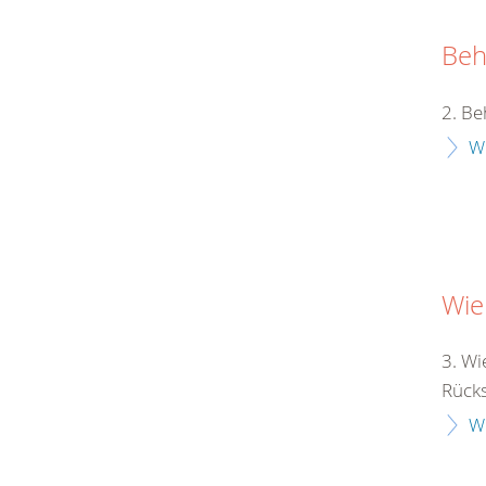
Beh
2. Be
W
Wie
3. Wi
Rücksi
W