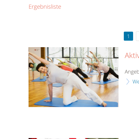
0800
Ergebnisliste
00
Infos fü
kostenf
rund um d
1
Akti
Angeb
We