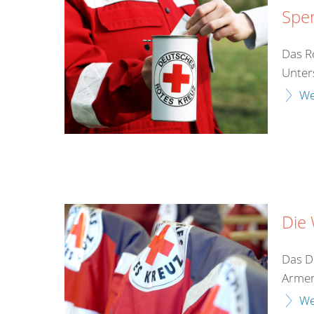
Spe
Das Ro
Unter
We
Die
Das D
Armen
We