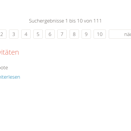
0
365
0
r Sie
Suchergebnisse 1 bis 10 von 111
rei
ie Uhr
2
3
4
5
6
7
8
9
10
nä
vitäten
ote
iterlesen