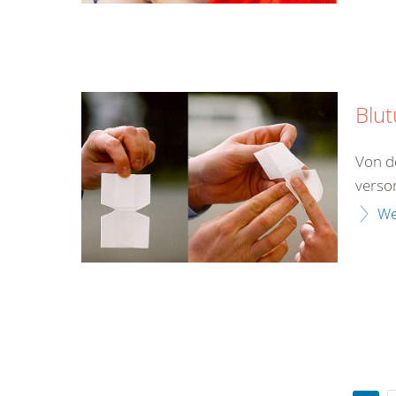
Blu
Von d
verso
We