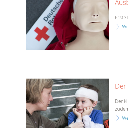
Aus
Erste 
We
Der 
Der kl
zudem 
We