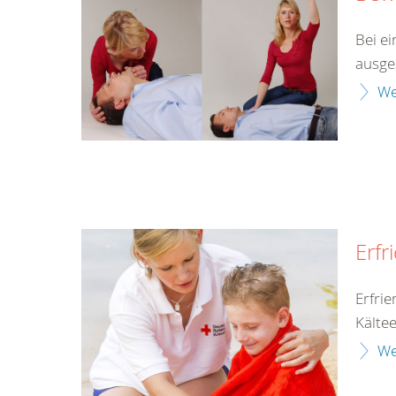
Bei ei
ausges
We
Erfr
Erfri
Kälte
We