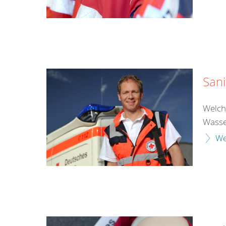
Sani
Welche
Wasser
We