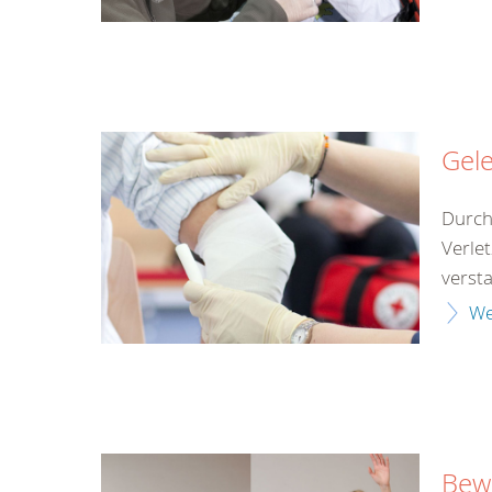
Gel
Durch
Verle
versta
We
Bewu