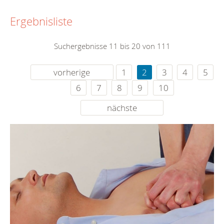
Ergebnisliste
Suchergebnisse 11 bis 20 von 111
vorherige
1
2
3
4
5
6
7
8
9
10
nächste