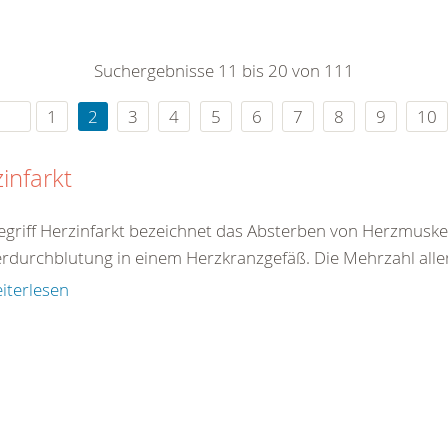
0
365
0
r Sie
Suchergebnisse 11 bis 20 von 111
rei
ie Uhr
1
2
3
4
5
6
7
8
9
10
infarkt
egriff Herzinfarkt bezeichnet das Absterben von Herzmuske
rdurchblutung in einem Herzkranzgefäß. Die Mehrzahl aller 
iterlesen