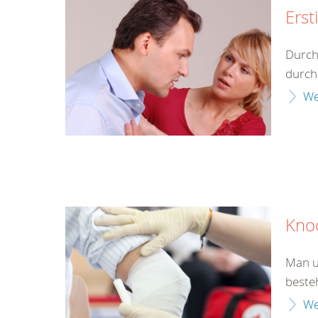
Erst
Durch
durch 
We
Kno
Man u
beste
We