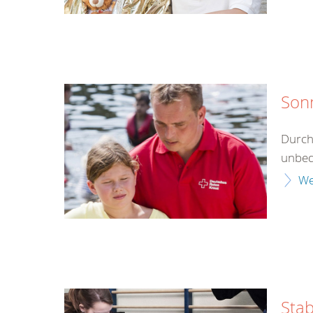
Son
Durch
unbed
We
Stab