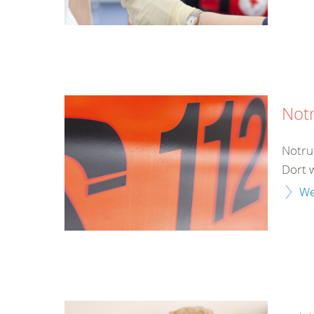
Not
Notru
Dort 
We