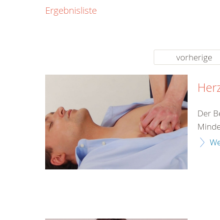
0800
Ergebnisliste
00
Infos fü
kostenf
rund um d
vorherige
Herz
Der B
Minde
We