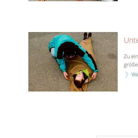
Unt
Zu ei
größe
We