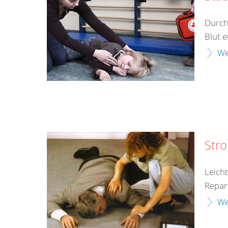
Durch
Blut e
We
Str
Leich
Repar
We