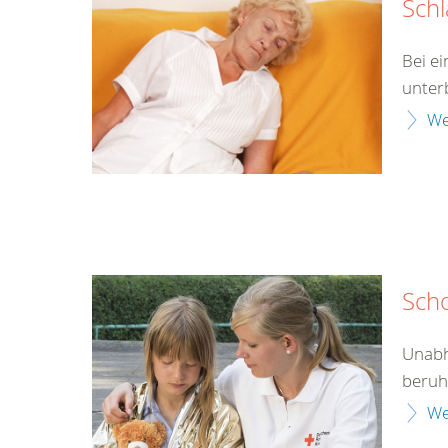
Schl
Bei e
unter
We
Sch
Unabh
beruht
We