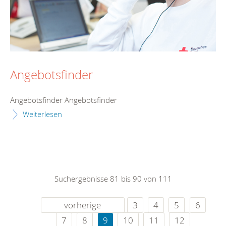
Angebotsfinder
Angebotsfinder Angebotsfinder
Weiterlesen
Suchergebnisse 81 bis 90 von 111
vorherige
3
4
5
6
7
8
9
10
11
12