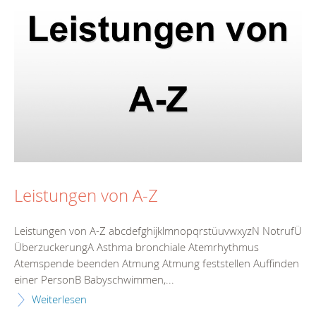
Leistungen von A-Z
Leistungen von A-Z abcdefghijklmnopqrstüuvwxyzN NotrufÜ
ÜberzuckerungA Asthma bronchiale Atemrhythmus
Atemspende beenden Atmung Atmung feststellen Auffinden
einer PersonB Babyschwimmen,...
Weiterlesen