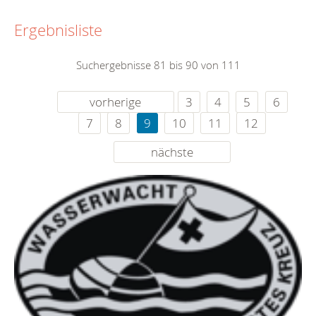
Ergebnisliste
Suchergebnisse 81 bis 90 von 111
vorherige
3
4
5
6
7
8
9
10
11
12
nächste