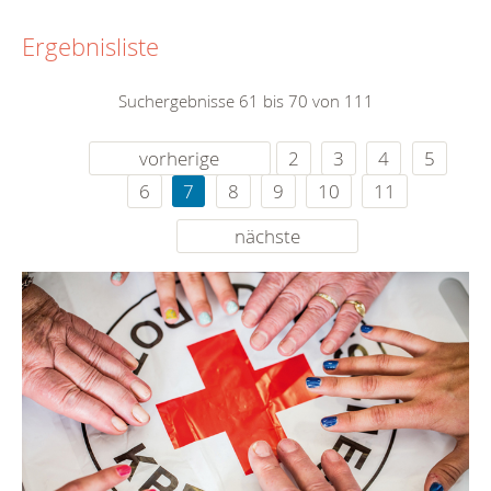
Ergebnisliste
Suchergebnisse 61 bis 70 von 111
vorherige
2
3
4
5
6
7
8
9
10
11
nächste