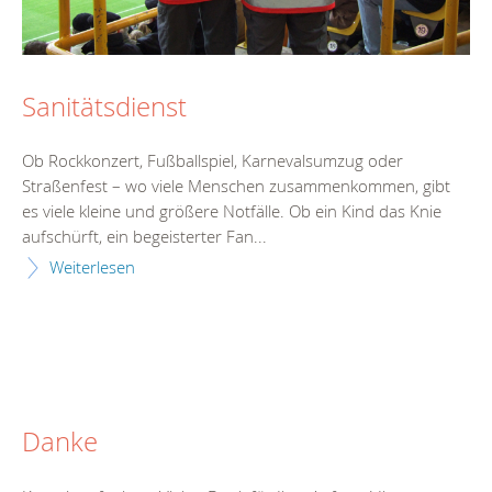
Sanitätsdienst
Ob Rockkonzert, Fußballspiel, Karnevalsumzug oder
Straßenfest – wo viele Menschen zusammenkommen, gibt
es viele kleine und größere Notfälle. Ob ein Kind das Knie
aufschürft, ein begeisterter Fan...
Weiterlesen
Danke