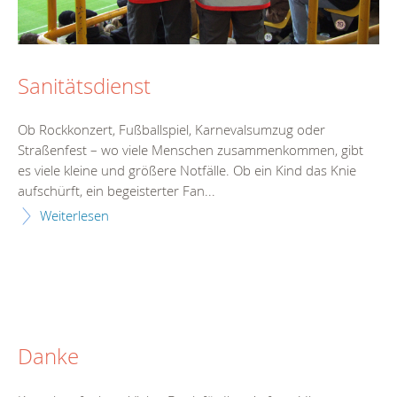
Sanitätsdienst
Ob Rockkonzert, Fußballspiel, Karnevalsumzug oder
Straßenfest – wo viele Menschen zusammenkommen, gibt
es viele kleine und größere Notfälle. Ob ein Kind das Knie
aufschürft, ein begeisterter Fan...
Weiterlesen
Danke