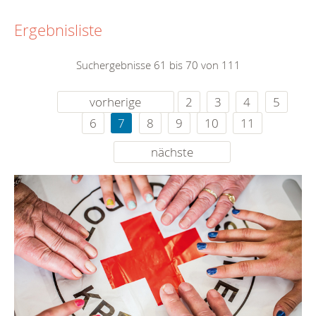
Ergebnisliste
Suchergebnisse 61 bis 70 von 111
vorherige
2
3
4
5
6
7
8
9
10
11
nächste