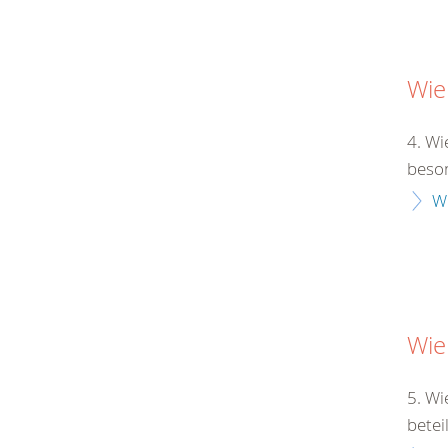
Wie
4. Wi
beson
W
Wie
5. Wi
betei