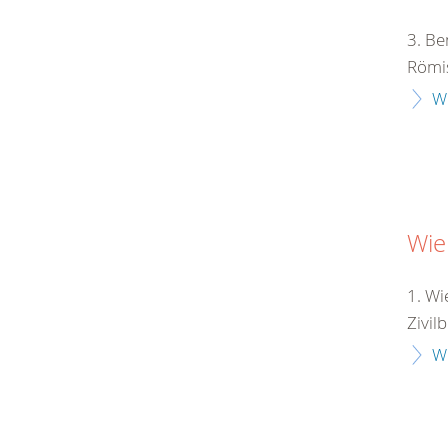
3. Be
Römis
W
Wie
1. Wi
Zivil
W