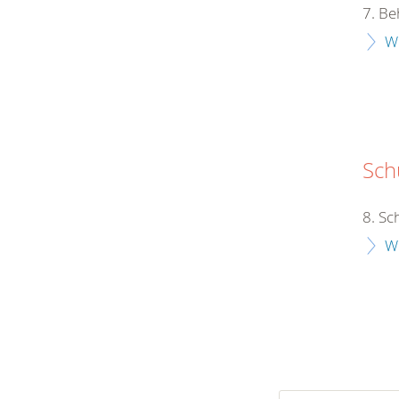
7. Be
W
Schu
8. Sc
W