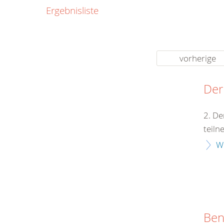
0800
Ergebnisliste
00
Infos fü
kostenf
rund um d
vorherige
Der
2. De
teiln
W
Ben