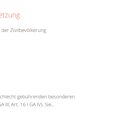
setzung
 der Zivilbevölkerung
eschlecht gebührenden besonderen
III; Art. 16 I GA IV). Sie...