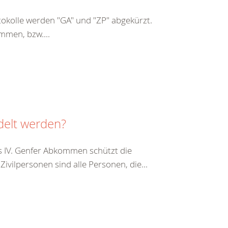
kolle werden "GA" und "ZP" abgekürzt.
mmen, bzw....
delt werden?
s IV. Genfer Abkommen schützt die
vilpersonen sind alle Personen, die...