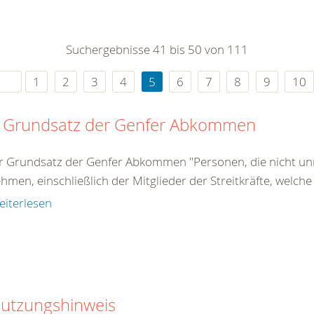
0
365
0
r Sie
Suchergebnisse 41 bis 50 von 111
rei
ie Uhr
1
2
3
4
5
6
7
8
9
10
 Grundsatz der Genfer Abkommen
r Grundsatz der Genfer Abkommen "Personen, die nicht unm
ehmen, einschließlich der Mitglieder der Streitkräfte, welche
eiterlesen
utzungshinweis