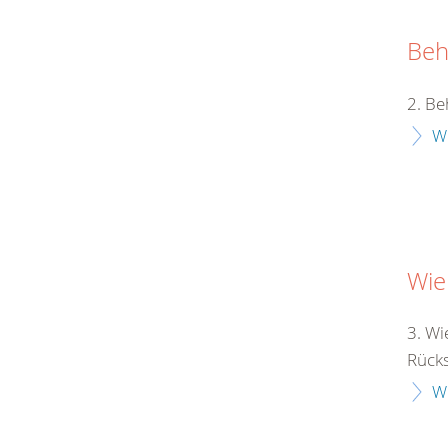
Beh
2. Be
W
Wie
3. Wi
Rücksi
W