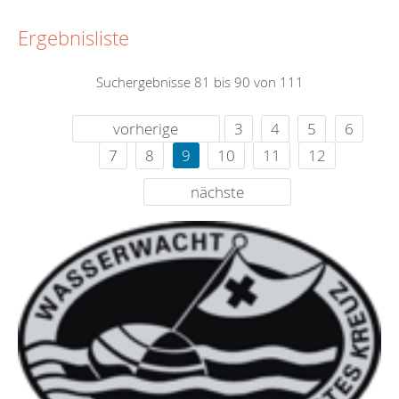
Ergebnisliste
Suchergebnisse 81 bis 90 von 111
vorherige
3
4
5
6
7
8
9
10
11
12
nächste