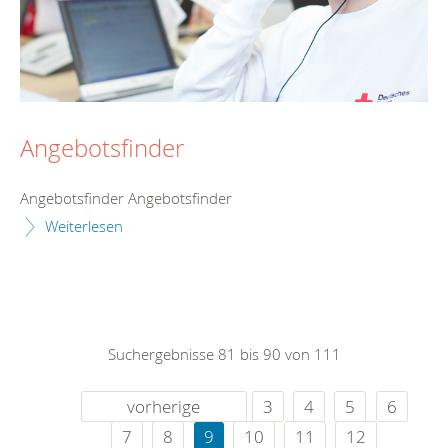
Angebotsfinder
Angebotsfinder Angebotsfinder
Weiterlesen
Suchergebnisse 81 bis 90 von 111
vorherige
3
4
5
6
7
8
9
10
11
12