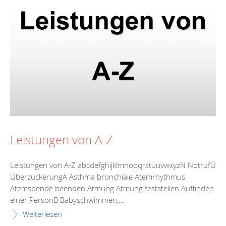
Leistungen von A-Z
Leistungen von A-Z abcdefghijklmnopqrstüuvwxyzN NotrufÜ
ÜberzuckerungA Asthma bronchiale Atemrhythmus
Atemspende beenden Atmung Atmung feststellen Auffinden
einer PersonB Babyschwimmen,...
Weiterlesen