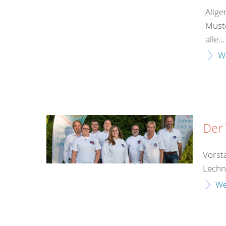
Allge
Muste
alle...
W
Der
Vorst
Lechne
We