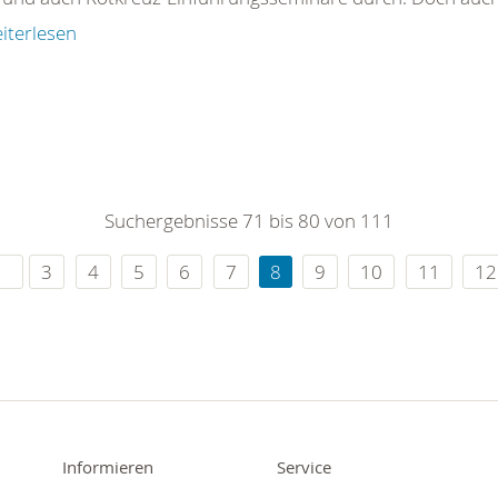
iterlesen
Suchergebnisse 71 bis 80 von 111
3
4
5
6
7
8
9
10
11
12
Informieren
Service