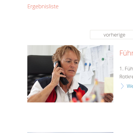
0800
Ergebnisliste
00
Infos fü
kostenf
rund um d
vorherige
Füh
1. Fü
Rotkr
We