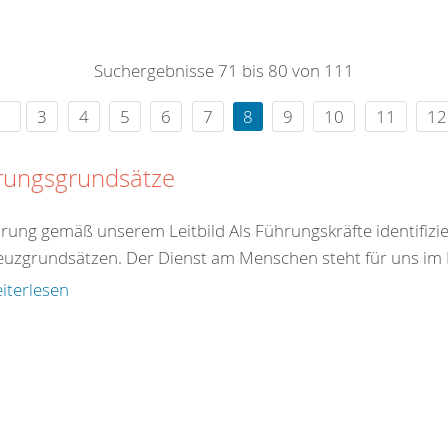
0
365
0
r Sie
Suchergebnisse 71 bis 80 von 111
rei
ie Uhr
3
4
5
6
7
8
9
10
11
12
rungsgrundsätze
hrung gemäß unserem Leitbild Als Führungskräfte identifizie
euzgrundsätzen. Der Dienst am Menschen steht für uns im Mi
iterlesen