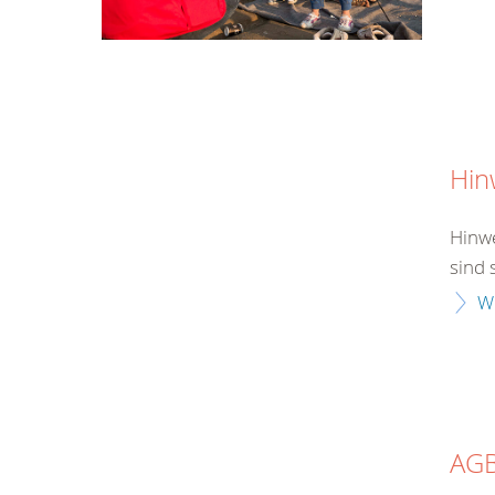
Hin
Hinwe
sind 
W
AG