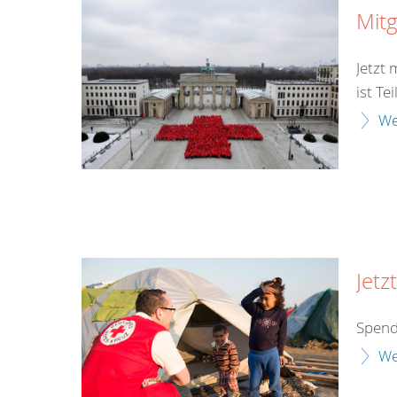
Mitg
Jetzt
ist Te
We
Jetz
Spend
We