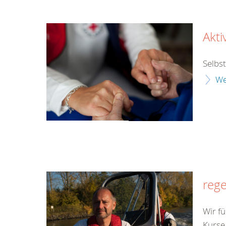
Akti
Selbs
We
rege
Wir fü
Kurse