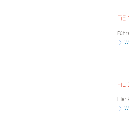
FiE 
Führe
W
FiE 
Hier 
W