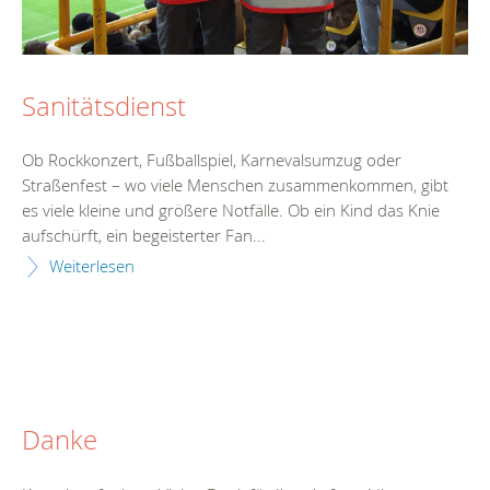
Sanitätsdienst
Ob Rockkonzert, Fußballspiel, Karnevalsumzug oder
Straßenfest – wo viele Menschen zusammenkommen, gibt
es viele kleine und größere Notfälle. Ob ein Kind das Knie
aufschürft, ein begeisterter Fan...
Weiterlesen
Danke