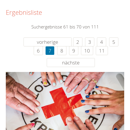
Ergebnisliste
Suchergebnisse 61 bis 70 von 111
vorherige
2
3
4
5
6
7
8
9
10
11
nächste