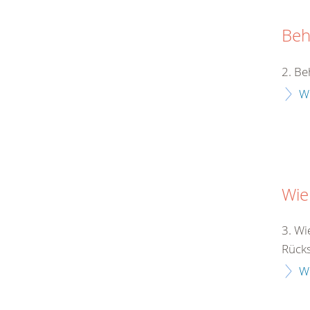
Beh
2. Be
W
Wie
3. Wi
Rücksi
W