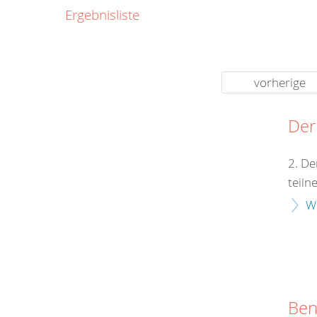
0800
Ergebnisliste
00
Infos fü
kostenf
rund um d
vorherige
Der
2. De
teiln
W
Ben