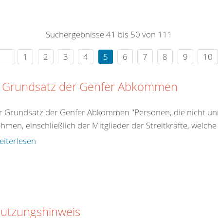
0
365
0
r Sie
Suchergebnisse 41 bis 50 von 111
rei
ie Uhr
1
2
3
4
5
6
7
8
9
10
 Grundsatz der Genfer Abkommen
r Grundsatz der Genfer Abkommen "Personen, die nicht unm
ehmen, einschließlich der Mitglieder der Streitkräfte, welche
eiterlesen
utzungshinweis