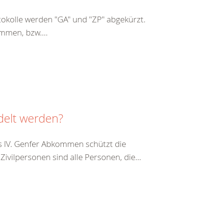
kolle werden "GA" und "ZP" abgekürzt.
mmen, bzw....
delt werden?
s IV. Genfer Abkommen schützt die
vilpersonen sind alle Personen, die...