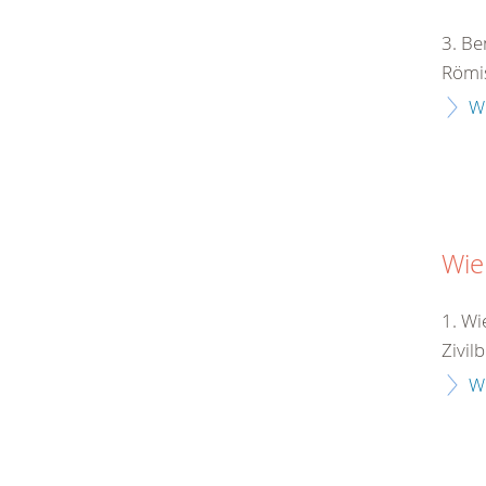
3. Be
Römis
W
Wie
1. Wi
Zivil
W