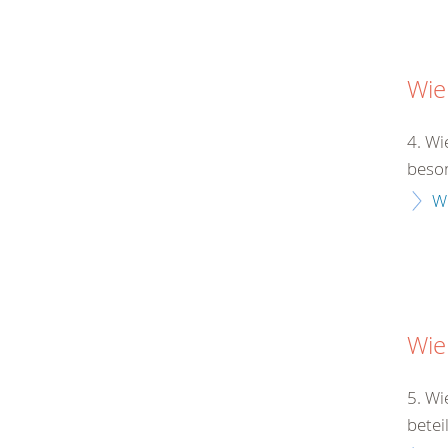
Wie
4. Wi
beson
W
Wie
5. Wi
betei