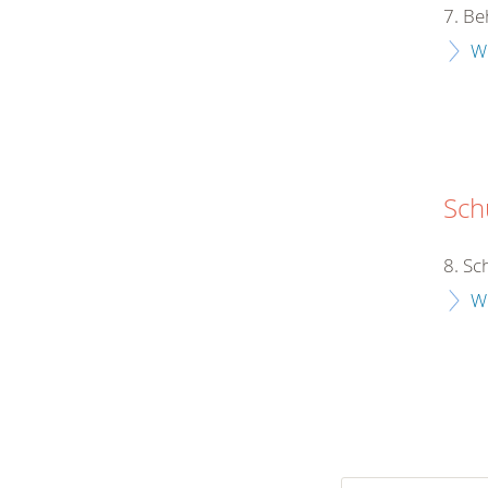
7. Be
W
Schu
8. Sc
W