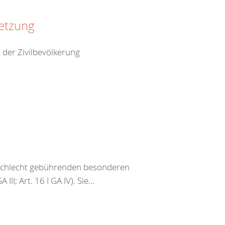
setzung
 der Zivilbevölkerung
eschlecht gebührenden besonderen
III; Art. 16 I GA IV). Sie...