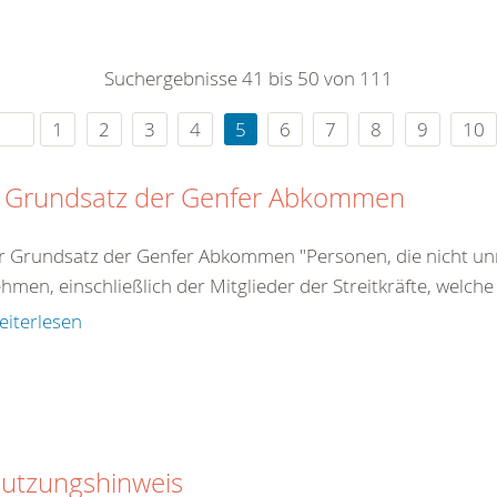
0
365
0
r Sie
Suchergebnisse 41 bis 50 von 111
rei
ie Uhr
1
2
3
4
5
6
7
8
9
10
 Grundsatz der Genfer Abkommen
r Grundsatz der Genfer Abkommen "Personen, die nicht unm
ehmen, einschließlich der Mitglieder der Streitkräfte, welche
eiterlesen
utzungshinweis