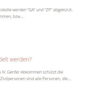
kolle werden "GA" und "ZP" abgekürzt.
mmen, bzw....
delt werden?
s IV. Genfer Abkommen schützt die
vilpersonen sind alle Personen, die...