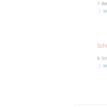
7. Be
W
Schu
8. Sc
W