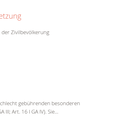
setzung
 der Zivilbevölkerung
eschlecht gebührenden besonderen
III; Art. 16 I GA IV). Sie...