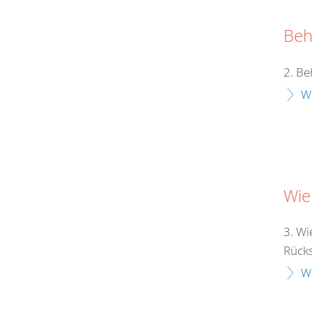
Beh
2. Be
W
Wie
3. Wi
Rücksi
W