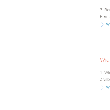
3. Be
Römis
W
Wie
1. Wi
Zivil
W