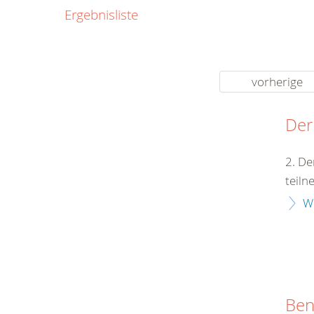
0800
Ergebnisliste
00
Infos fü
kostenf
rund um d
vorherige
Der
2. De
teiln
W
Ben