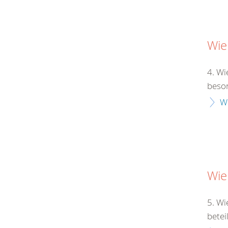
Wie
4. Wi
beson
W
Wie
5. Wi
betei