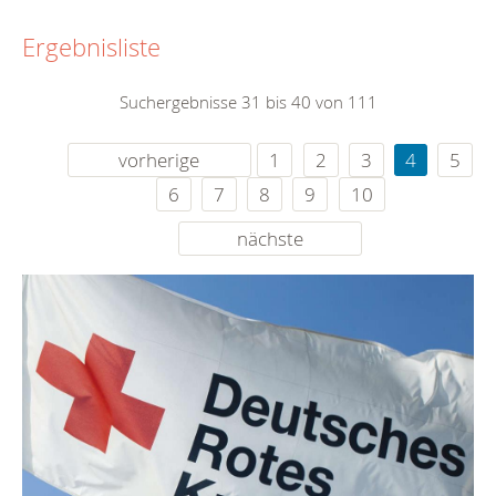
Ergebnisliste
Suchergebnisse 31 bis 40 von 111
vorherige
1
2
3
4
5
6
7
8
9
10
nächste