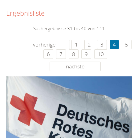
Ergebnisliste
Suchergebnisse 31 bis 40 von 111
vorherige
1
2
3
4
5
6
7
8
9
10
nächste