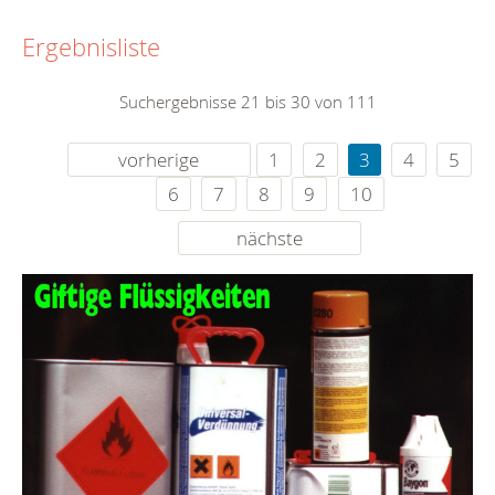
Ergebnisliste
Suchergebnisse 21 bis 30 von 111
vorherige
1
2
3
4
5
6
7
8
9
10
nächste