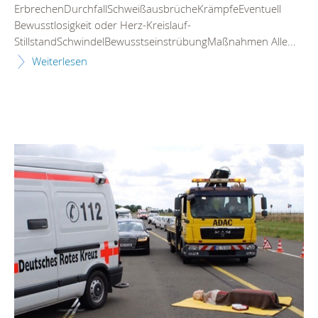
ErbrechenDurchfallSchweißausbrücheKrämpfeEventuell
Bewusstlosigkeit oder Herz-Kreislauf-
StillstandSchwindelBewusstseinstrübungMaßnahmen Alle...
Weiterlesen