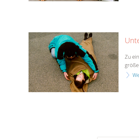
Unt
Zu ei
größe
We