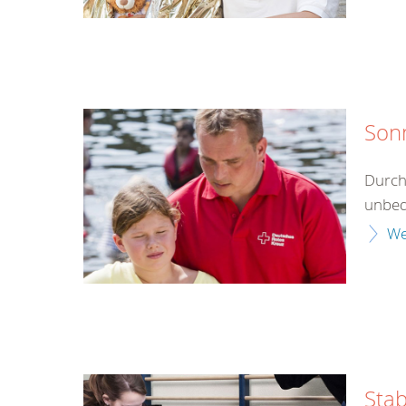
Son
Durch
unbed
We
Stab