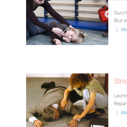
Durch
Blut e
We
Str
Leich
Repar
We