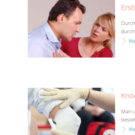
Erst
Durch
durch 
We
Kno
Man u
beste
We