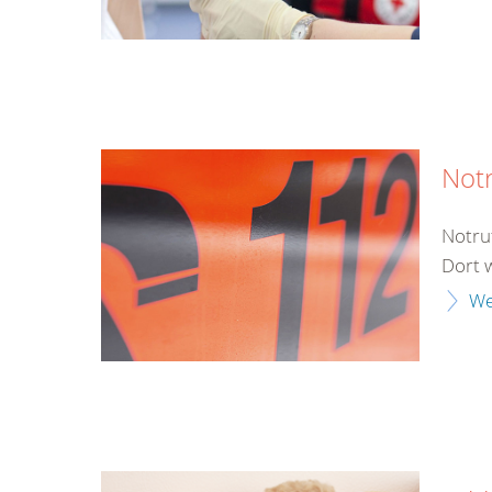
Not
Notru
Dort 
We