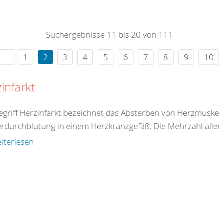
0
365
0
r Sie
Suchergebnisse 11 bis 20 von 111
rei
ie Uhr
1
2
3
4
5
6
7
8
9
10
infarkt
egriff Herzinfarkt bezeichnet das Absterben von Herzmuske
rdurchblutung in einem Herzkranzgefäß. Die Mehrzahl aller 
iterlesen