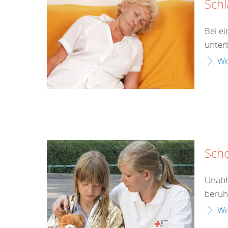
Schl
Bei e
unter
We
Sch
Unabh
beruht
We