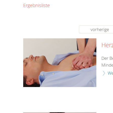
0800
Ergebnisliste
00
Infos fü
kostenf
rund um d
vorherige
Herz
Der B
Minde
We