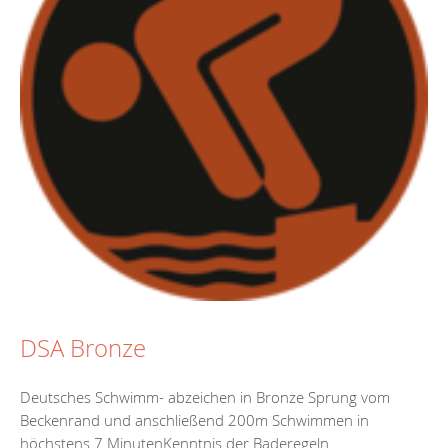
DSA Bronze
Deutsches Schwimm- abzeichen in Bronze Sprung vom
Beckenrand und anschließend 200m Schwimmen in
höchstens 7 MinutenKenntnis der Baderegeln