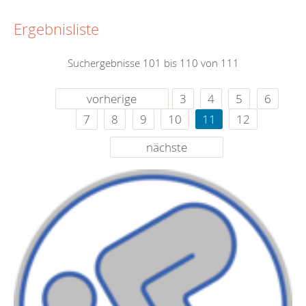
Ergebnisliste
Suchergebnisse 101 bis 110 von 111
vorherige
3
4
5
6
7
8
9
10
11
12
nächste