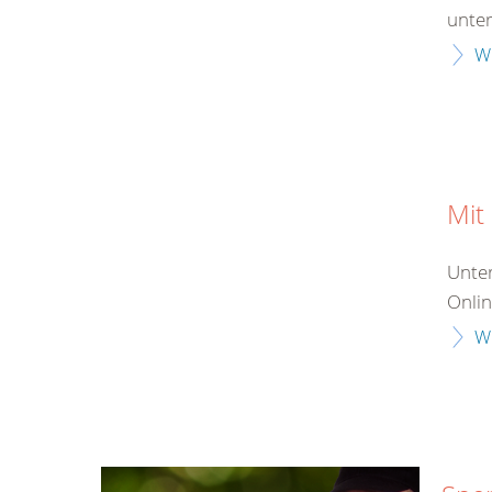
unter
W
Mit
Unter
Onlin
W