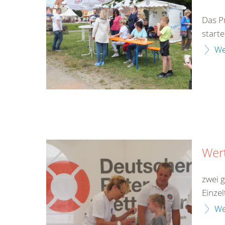
Das P
start
We
Wer
zwei 
Einze
We