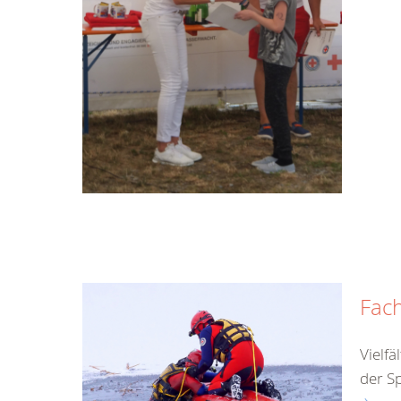
Fach
Vielf
der S