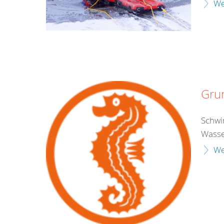
We
Gru
Schwim
Wasse
We