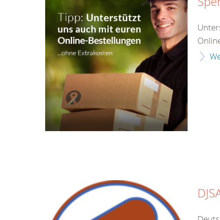
Spe
Unter
Online
We
DJS
Deuts