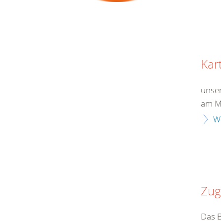
Kar
unser
am Ma
W
Zug
Das B