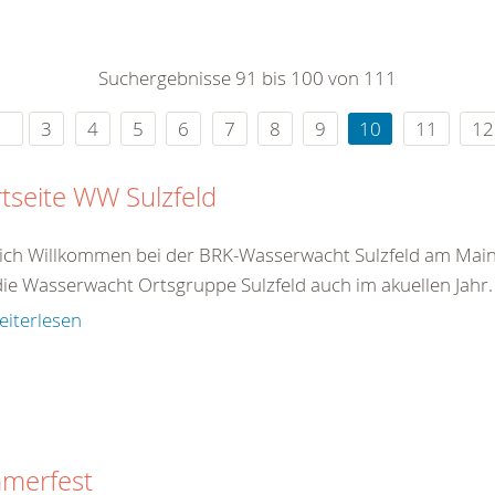
0
365
0
r Sie
Suchergebnisse 91 bis 100 von 111
rei
ie Uhr
3
4
5
6
7
8
9
10
11
12
rtseite WW Sulzfeld
ich Willkommen bei der BRK-Wasserwacht Sulzfeld am Main M
die Wasserwacht Ortsgruppe Sulzfeld auch im akuellen Jahr. S
eiterlesen
merfest