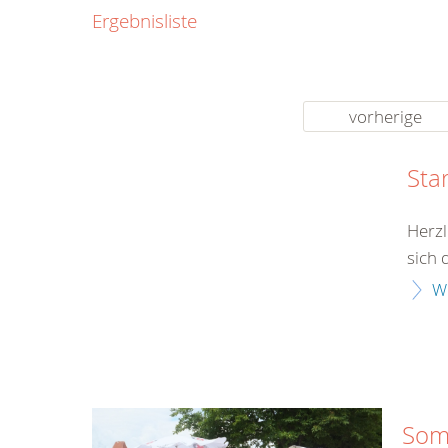
0800
Ergebnisliste
00
Infos fü
kostenf
rund um d
vorherige
Sta
Herzl
sich 
W
Som