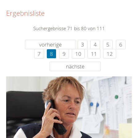
Ergebnisliste
Suchergebnisse 71 bis 80 von 111
vorherige
3
4
5
6
7
8
9
10
11
12
nächste