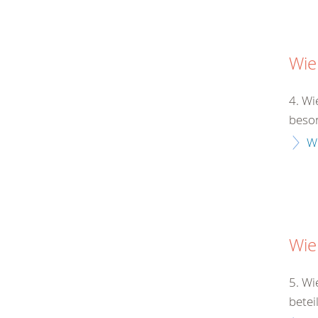
Wie
4. Wi
beson
W
Wie
5. Wi
betei