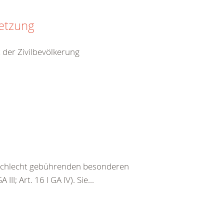
setzung
 der Zivilbevölkerung
eschlecht gebührenden besonderen
III; Art. 16 I GA IV). Sie...