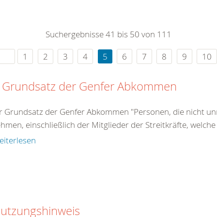
0
365
0
r Sie
Suchergebnisse 41 bis 50 von 111
rei
ie Uhr
1
2
3
4
5
6
7
8
9
10
 Grundsatz der Genfer Abkommen
r Grundsatz der Genfer Abkommen "Personen, die nicht unm
ehmen, einschließlich der Mitglieder der Streitkräfte, welche
eiterlesen
utzungshinweis