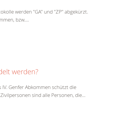
kolle werden "GA" und "ZP" abgekürzt.
mmen, bzw....
delt werden?
s IV. Genfer Abkommen schützt die
vilpersonen sind alle Personen, die...