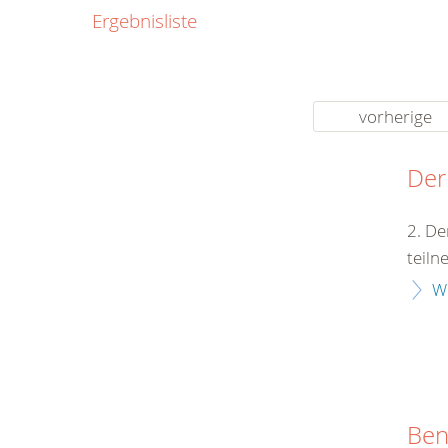
0800
Ergebnisliste
00
Infos fü
kostenf
rund um d
vorherige
Der
2. De
teiln
W
Ben