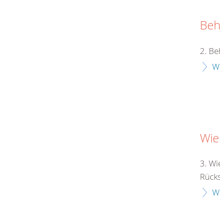
Beh
2. Be
W
Wie
3. Wi
Rücksi
W