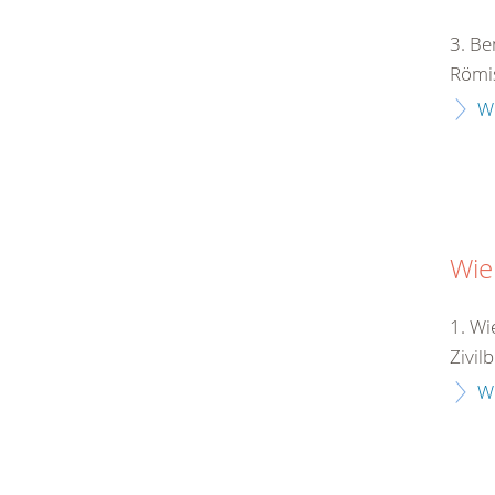
3. Be
Römis
W
Wie
1. Wi
Zivil
W