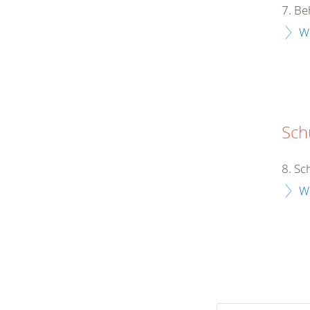
7. Be
W
Schu
8. Sc
W