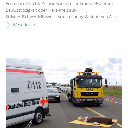
ErbrechenDurchfallSchweißausbrücheKrämpfeEventuell
Bewusstlosigkeit oder Herz-Kreislauf-
StillstandSchwindelBewusstseinstrübungMaßnahmen Alle...
Weiterlesen