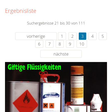
Ergebnisliste
Suchergebnisse 21 bis 30 von 111
vorherige
1
2
3
4
5
6
7
8
9
10
nächste