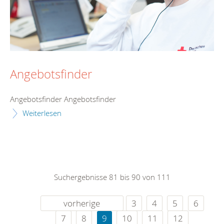
Angebotsfinder
Angebotsfinder Angebotsfinder
Weiterlesen
Suchergebnisse 81 bis 90 von 111
vorherige
3
4
5
6
7
8
9
10
11
12