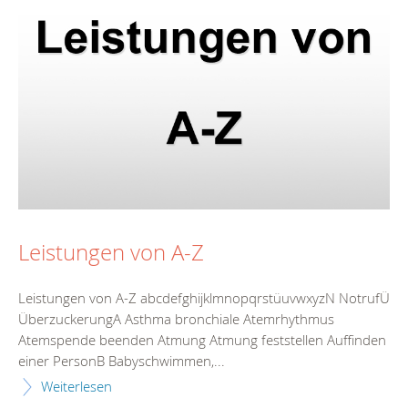
Leistungen von A-Z
Leistungen von A-Z abcdefghijklmnopqrstüuvwxyzN NotrufÜ
ÜberzuckerungA Asthma bronchiale Atemrhythmus
Atemspende beenden Atmung Atmung feststellen Auffinden
einer PersonB Babyschwimmen,...
Weiterlesen