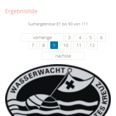
Ergebnisliste
Suchergebnisse 81 bis 90 von 111
vorherige
3
4
5
6
7
8
9
10
11
12
nächste