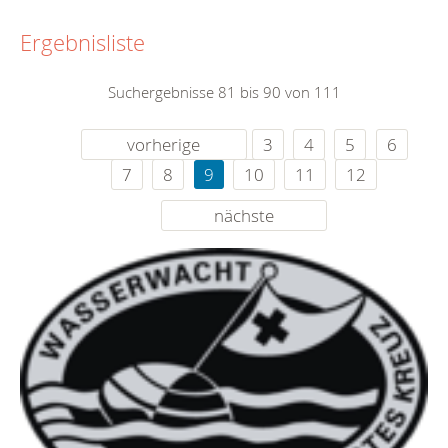
Ergebnisliste
Suchergebnisse 81 bis 90 von 111
vorherige
3
4
5
6
7
8
9
10
11
12
nächste