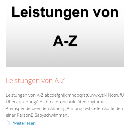
Leistungen von A-Z
Leistungen von A-Z abcdefghijklmnopqrstüuvwxyzN NotrufÜ
ÜberzuckerungA Asthma bronchiale Atemrhythmus
Atemspende beenden Atmung Atmung feststellen Auffinden
einer PersonB Babyschwimmen,...
Weiterlesen