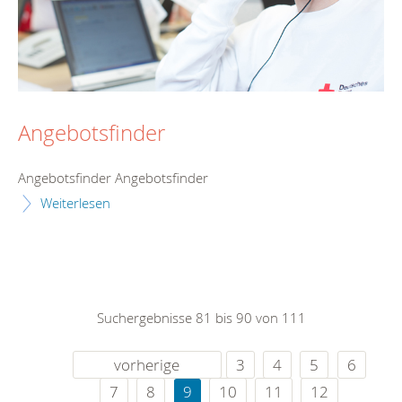
Angebotsfinder
Angebotsfinder Angebotsfinder
Weiterlesen
Suchergebnisse 81 bis 90 von 111
vorherige
3
4
5
6
7
8
9
10
11
12