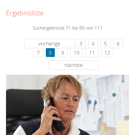
Ergebnisliste
Suchergebnisse 71 bis 80 von 111
vorherige
3
4
5
6
7
8
9
10
11
12
nächste